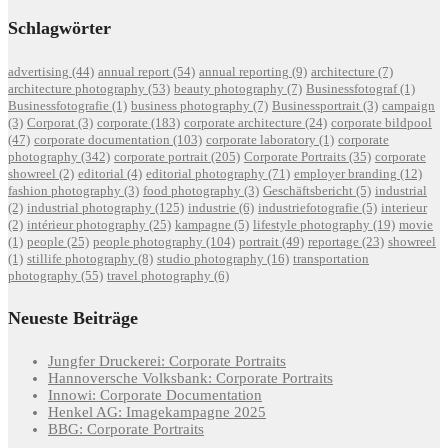
Schlagwörter
advertising
(44)
annual report
(54)
annual reporting
(9)
architecture
(7)
architecture photography
(53)
beauty photography
(7)
Businessfotograf
(1)
Businessfotografie
(1)
business photography
(7)
Businessportrait
(3)
campaign
(3)
Corporat
(3)
corporate
(183)
corporate architecture
(24)
corporate bildpool
(47)
corporate documentation
(103)
corporate laboratory
(1)
corporate
photography
(342)
corporate portrait
(205)
Corporate Portraits
(35)
corporate
showreel
(2)
editorial
(4)
editorial photography
(71)
employer branding
(12)
fashion photography
(3)
food photography
(3)
Geschäftsbericht
(5)
industrial
(2)
industrial photography
(125)
industrie
(6)
industriefotografie
(5)
interieur
(2)
intérieur photography
(25)
kampagne
(5)
lifestyle photography
(19)
movie
(1)
people
(25)
people photography
(104)
portrait
(49)
reportage
(23)
showreel
(1)
stillife photography
(8)
studio photography
(16)
transportation
photography
(55)
travel photography
(6)
Neueste Beiträge
Jungfer Druckerei: Corporate Portraits
Hannoversche Volksbank: Corporate Portraits
Innowi: Corporate Documentation
Henkel AG: Imagekampagne 2025
BBG: Corporate Portraits