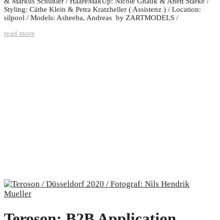
& Markus Schüßler / HaareMakUp: Nicole Gnauk & Anett Starke /
Styling: Cäthe Klein & Petra Kratzheller ( Assistenz ) / Location:
silpool / Models: Asheeba, Andreas by ZARTMODELS /
read more
Teroson: B2B Application