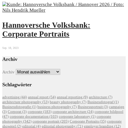
Hannoversche Volksbank:
Corporate Portraits
Sep. 18, 2023
Archiv
Archiv
Schlagwörter
advertising
(44)
annual report
(54)
annual reporting
(9)
architecture
(7)
architecture photography
(53)
beauty photography
(7)
Businessfotograf
(1)
Businessfotografie
(1)
business photography
(7)
Businessportrait
(3)
campaign
(3)
Corporat
(3)
corporate
(183)
corporate architecture
(24)
corporate bildpool
(47)
corporate documentation
(103)
corporate laboratory
(1)
corporate
photography
(342)
corporate portrait
(205)
Corporate Portraits
(35)
corporate
showreel
(2)
editorial
(4)
editorial photography
(71)
employer branding
(12)