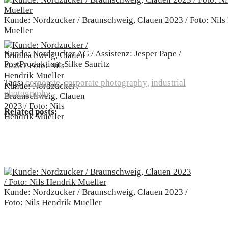
Kunde: Nordzucker / Braunschweig, Clauen 2023 / Foto: Nils
Mueller
Kunde: Nordzucker AG / Assistenz: Jesper Pape /
PostProduktion: Silke Sauritz
Tags:
corporate
,
corporate photography
,
industrial
Kunde: Nordzucker /
photography
Braunschweig, Clauen
2023 / Foto: Nils
Related posts:
Hendrik Mueller
Kunde: Nordzucker / Braunschweig, Clauen 2023 /
Foto: Nils Hendrik Mueller